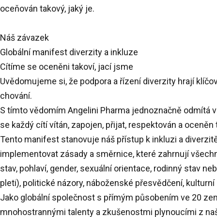
oceňován takový, jaký je.
Náš závazek
Globální manifest diverzity a inkluze
Cítíme se oceněni takoví, jací jsme
Uvědomujeme si, že podpora a řízení diverzity hrají klíčo
chování.
S tímto vědomím Angelini Pharma jednoznačně odmítá vše
se každý cítí vítán, zapojen, přijat, respektován a oceněn t
Tento manifest stanovuje náš přístup k inkluzi a diverzit
implementovat zásady a směrnice, které zahrnují všechny
stav, pohlaví, gender, sexuální orientace, rodinný stav n
pleti), politické názory, náboženské přesvědčení, kulturní
Jako globální společnost s přímým působením ve 20 zemí
mnohostrannými talenty a zkušenostmi plynoucími z naše