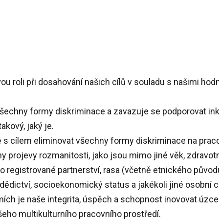
vou roli při dosahování našich cílů v souladu s našimi ho
chny formy diskriminace a zavazuje se podporovat inklu
akový, jaký je.
ě s cílem eliminovat všechny formy diskriminace na pracovi
 projevy rozmanitosti, jako jsou mimo jiné věk, zdravotn
ebo registrované partnerství, rasa (včetně etnického půvo
 dědictví, socioekonomický status a jakékoli jiné osobní c
ch je naše integrita, úspěch a schopnost inovovat úzce
ho multikulturního pracovního prostředí.