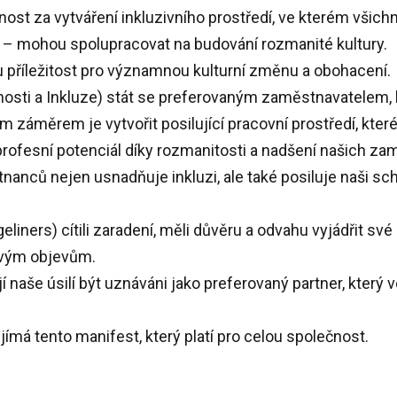
t za vytváření inkluzivního prostředí, ve kterém všichni
– mohou spolupracovat na budování rozmanité kultury.
u příležitost pro významnou kulturní změnu a obohacení.
ovnosti a Inkluze) stát se preferovaným zaměstnavatelem, 
 záměrem je vytvořit posilující pracovní prostředí, kter
j profesní potenciál díky rozmanitosti a nadšení našich z
tnanců nejen usnadňuje inkluzi, ale také posiluje naši sc
liners) cítili zaradení, měli důvěru a odvahu vyjádřit své
movým objevům.
jí naše úsilí být uznáváni jako preferovaný partner, který
jímá tento manifest, který platí pro celou společnost.