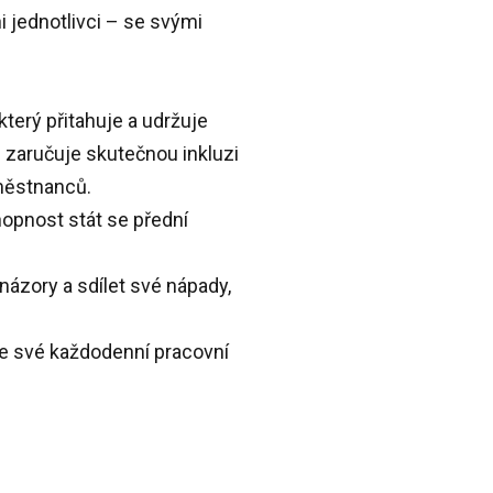
 jednotlivci – se svými
který přitahuje a udržuje
é zaručuje skutečnou inkluzi
aměstnanců.
hopnost stát se přední
 názory a sdílet své nápady,
 ve své každodenní pracovní