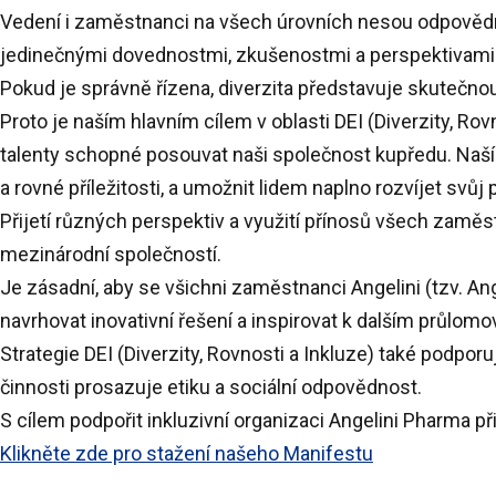
Vedení i zaměstnanci na všech úrovních nesou odpovědnos
jedinečnými dovednostmi, zkušenostmi a perspektivami 
Pokud je správně řízena, diverzita představuje skutečno
Proto je naším hlavním cílem v oblasti DEI (Diverzity, R
talenty schopné posouvat naši společnost kupředu. Naším
a rovné příležitosti, a umožnit lidem naplno rozvíjet svů
Přijetí různých perspektiv a využití přínosů všech zaměs
mezinárodní společností.
Je zásadní, aby se všichni zaměstnanci Angelini (tzv. Ange
navrhovat inovativní řešení a inspirovat k dalším průlo
Strategie DEI (Diverzity, Rovnosti a Inkluze) také podporu
činnosti prosazuje etiku a sociální odpovědnost.
S cílem podpořit inkluzivní organizaci Angelini Pharma při
Klikněte zde pro stažení našeho Manifestu