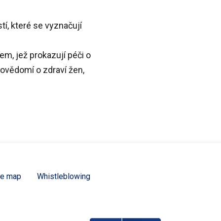
tí, které se vyznačují
em, jež prokazují péči o
povědomí o zdraví žen,
te map
Whistleblowing