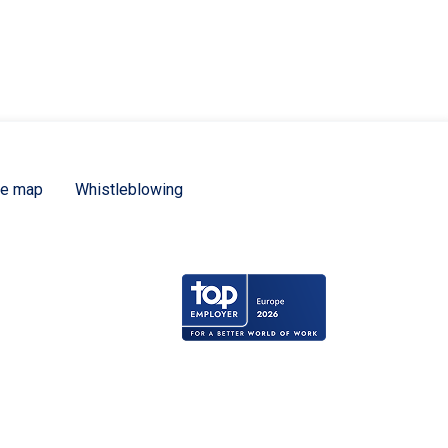
te map
Whistleblowing