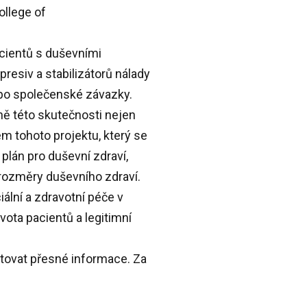
ollege of
acientů s duševními
presiv a stabilizátorů nálady
 po společenské závazky.
ně této skutečnosti nejen
lem tohoto projektu, který se
plán pro duševní zdraví,
 rozměry duševního zdraví.
lní a zdravotní péče v
ota pacientů a legitimní
ytovat přesné informace.
Za