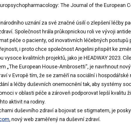
Neuropsychopharmacology: The Journal of the European C
národního uznání
za své
značné úsilí o zlepšení léčby p
zdraví
. Společnost hrála průkopnickou roli ve vývoji antide
gmat péče o pacienty, od inovativních léčebných postupů
řejnosti, i proto chce společnost Angelini přispět ke změ
u vysoce kvalitních projektů, jako je
HEADWAY 2023
. Cí
kem „The European House-Ambrosetti“, je navrhnout nový 
aví v Evropě tím, že se zaměří na sociální i hospodářské
ání a léčby duševních onemocnění tak, aby systémy sociá
ci v oblasti péče a zároveň podporovat lepší kvalitu živ
to aktivit na rodiny.
ruchami duševního zdraví a bojovat se stigmatem, je posk
.com
, nový web zaměřený na duševní zdraví.