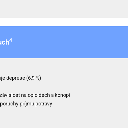
4
uch
je deprese (6,9 %)
 závislost na opioidech a konopí
 poruchy příjmu potravy