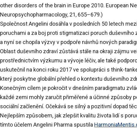
other disorders of the brain in Europe 2010. European 
Neuropsychopharmacology, 21, 655–679.)
Společnost Angelini dosáhla v posledních 50 letech
mezi
poruchami a za boj proti stigmatizaci poruch duševního 
a nyní se chopila výzvy v podpoře návrhů nových paradi
Oblast duševního zdraví zůstává stále na okraji zájmu ve
prostřednictvím výzkumu a vývoje léčiv, ale také podporo
uskutečnil na konci roku 2017 ve spolupráci s think-tan
který poskytne globální přehled o kontextu duševního zdr
Konečným cílem je pokročit v dnešním paradigmatu zvlád
každé zemi mohly zaručit přiměřené a účinné způsoby pomo
sociální začlenění. Očekává se silný a pozitivní dopad těch
Nejlepším způsobem, jak zlepšit kvalitu života lidí s po
tímto účelem Angelini Pharma spustila
HarmoniaMentis