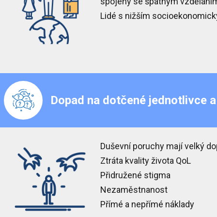
spojeny se špatným vzdělání
Lidé s nižším socioekonomický
Dopad na dotčené jednotlivce a
Duševní poruchy mají
velký do
Ztráta kvality života QoL
Přidružené
stigma
Nezaměstnanost
Přímé a nepřímé
náklady