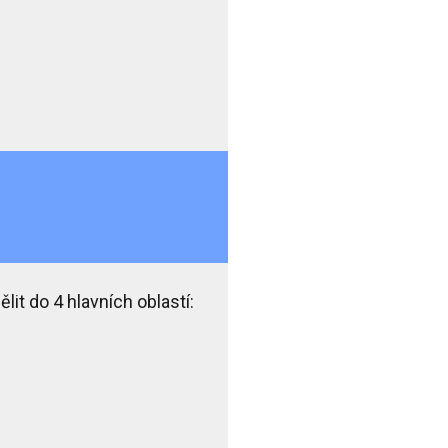
ělit do
4 hlavních oblastí
: