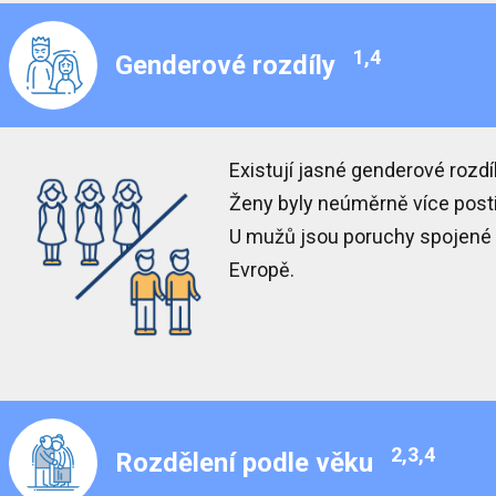
1,4
Genderové rozdíly
Existují j
asné genderové rozdí
Ženy
byly neúměrně více pos
U
mužů
jsou
poruchy spojené 
Evropě.
2,3,4
Rozdělení podle věku