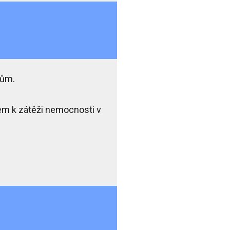
žům.
em k zátěži nemocnosti v