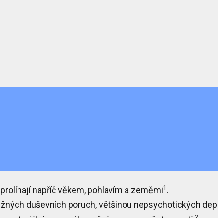
1
rolínají napříč
věkem, pohlavím a zeměmi
.
ných duševních poruch, většinou nepsychotických depre
2