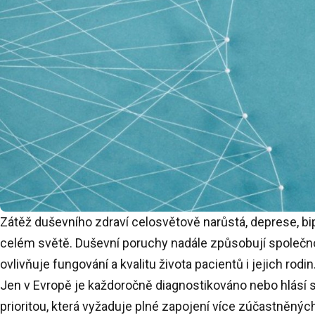
Zátěž duševního zdraví celosvětově narůstá, deprese, bipo
celém světě. Duševní poruchy nadále způsobují společno
ovlivňuje fungování a kvalitu života pacientů i jejich rodin
Jen v Evropě je každoročně diagnostikováno nebo hlásí s
prioritou, která vyžaduje plné zapojení více zúčastněných