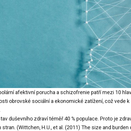
lární afektivní porucha a schizofrenie patří mezi 10 hlavn
sti obrovské sociální a ekonomické zatížení, což vede 
.
tav duševního zdraví téměř 40 % populace. Proto je zdrav
 stran. (Wittchen, H.U., et al. (2011) The size and burden