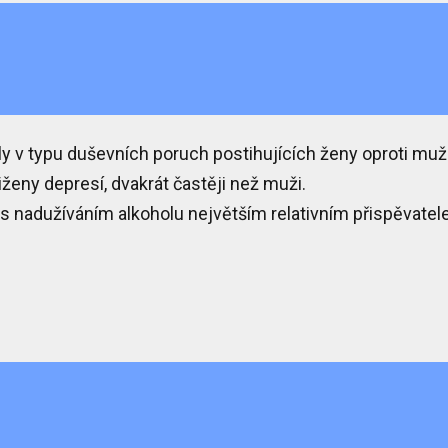
ly
v typu duševních poruch postihujících ženy oproti mu
tiženy
depresí
, dvakrát častěji než muži.
s nadužíváním alkoholu
největším relativním přispěvatel