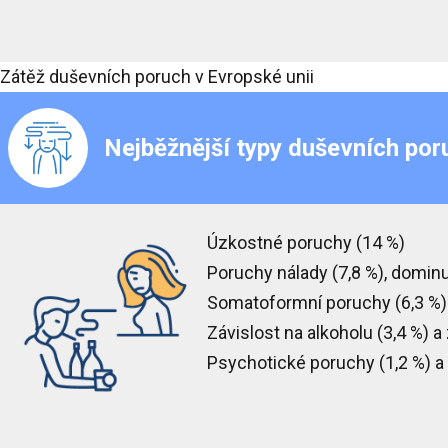
Zátěž duševních poruch v Evropské unii
Nejběžnější typy duševních por
Úzkostné poruchy
(14 %)
Poruchy nálady
(7,8 %), dominu
Somatoformní poruchy
(6,3 %)
Závislost na alkoholu
(3,4 %) a
Psychotické poruchy
(1,2 %)
a