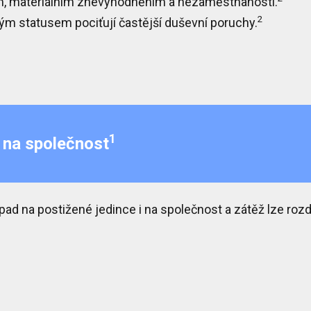
m, materiálním znevýhodněním a nezaměstnaností
.
2
m statusem pociťují častější duševní poruchy.
1
 na společnost
pad na postižené jedince
i
na společnost
a zátěž lze rozd