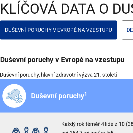
KLÍČOVÁ DATA O DU
DUŠEVNÍ PORUCHY V EVROPĚ NA VZESTUPU
D
Duševní poruchy v Evropě na vzestupu
Duševní poruchy, hlavní zdravotní výzva 21. století
1
Duševní poruchy
Každý rok téměř
4 lidé z 10
(38
asi 164,7 milionům lidí.